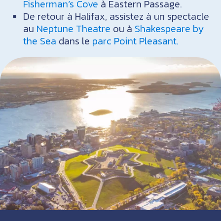
Fisherman’s Cove
à Eastern Passage.
De retour à Halifax, assistez à un spectacle
au
Neptune Theatre
ou à
Shakespeare by
the Sea
dans le
parc Point Pleasant.