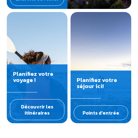
Planifiez votre
voyage !
Planifiez votre
séjour ici!
Découvrir les
itinéraires
Points d’entrée