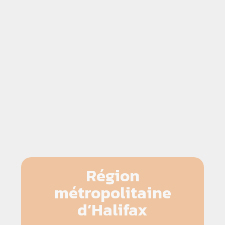
Région
métropolitaine
d’Halifax