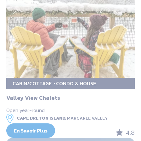
CABIN/COTTAGE
CONDO & HOUSE
Valley View Chalets
Open year-round
CAPE BRETON ISLAND,
MARGAREE VALLEY
En Savoir Plus
4.8