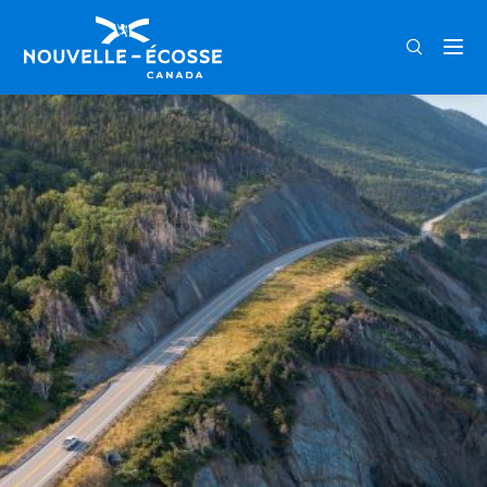
FRA
ENG