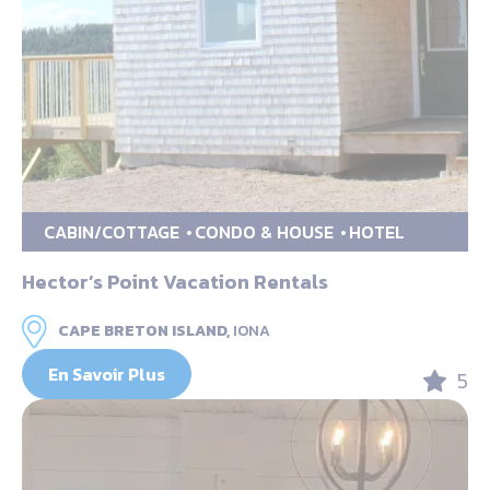
CABIN/COTTAGE
CONDO & HOUSE
HOTEL
Hector’s Point Vacation Rentals
CAPE BRETON ISLAND,
IONA
En Savoir Plus
5