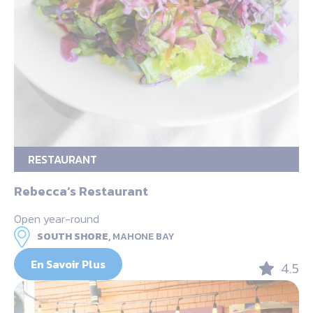
RESTAURANT
Rebecca’s Restaurant
Open year-round
SOUTH SHORE,
MAHONE BAY
En Savoir Plus
4.5