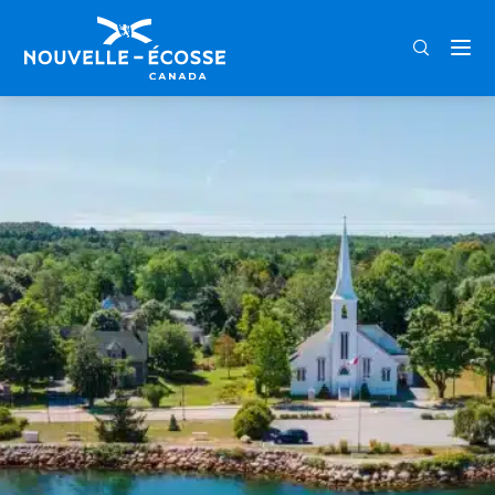
FRA
ENG