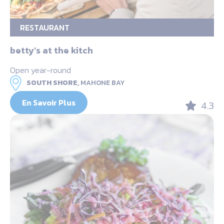
RESTAURANT
betty’s at the kitch
Open year-round
SOUTH SHORE,
MAHONE BAY
En Savoir Plus
4.3