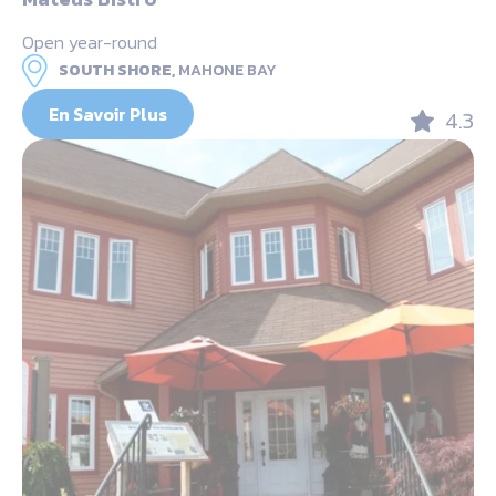
Open year-round
SOUTH SHORE,
MAHONE BAY
En Savoir Plus
4.3