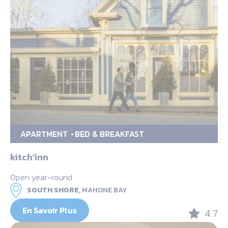
APARTMENT
BED & BREAKFAST
kitch’inn
Open year-round
SOUTH SHORE,
MAHONE BAY
En Savoir Plus
4.7