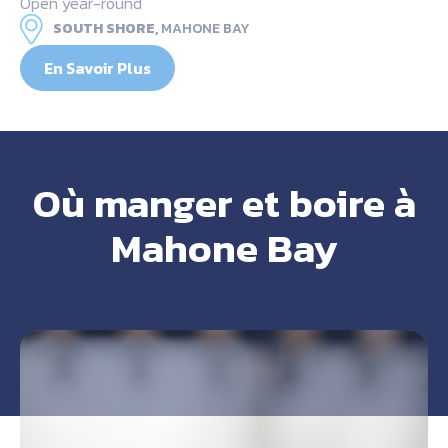
Open year-round
SOUTH SHORE,
MAHONE BAY
En Savoir Plus
Où manger et boire à
Mahone Bay