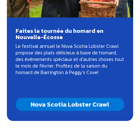
Faites la tournée du homard en
Nouvelle-Écosse
Le festival annuel le Nova Scotia Lobster Crawl
propose des plats délicieux à base de homard,
des événements spéciaux et d’autres choses tout
le mois de février. Profitez de la saison du
homard de Barrington à Peggy’s Cove!
Nova Scotia Lobster Crawl