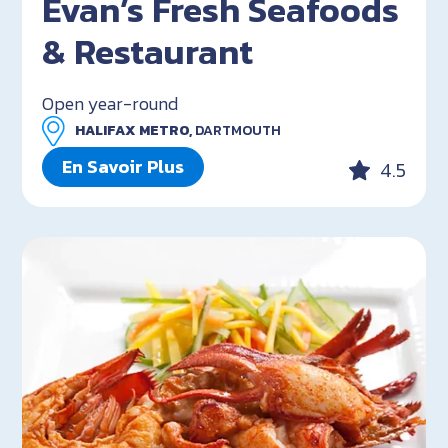
Evan’s Fresh Seafoods
& Restaurant
Open year-round
HALIFAX METRO,
DARTMOUTH
En Savoir Plus
4.5