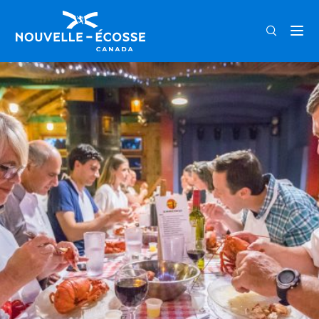
FRA
ENG