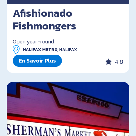
Afishionado
Fishmongers
Open year-round
HALIFAX METRO,
HALIFAX
En Savoir Plus
4.8