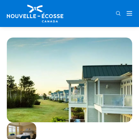
FRA
ENG
DEU
Home
Signature Celebration at Fox Harb’r Resort