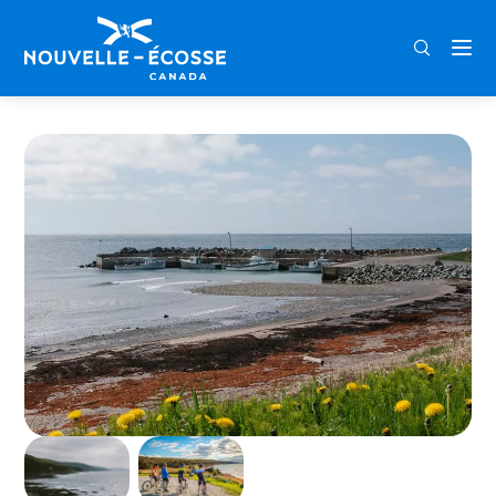
FRA
ENG
DEU
Home
Livingstone’s Cove Wharf Park