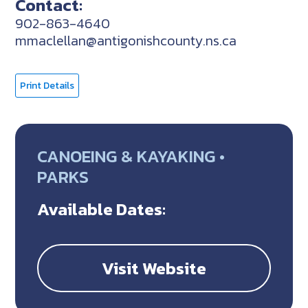
Contact:
902-863-4640
mmaclellan@antigonishcounty.ns.ca
Print Details
CANOEING & KAYAKING •
PARKS
Available Dates:
Visit Website