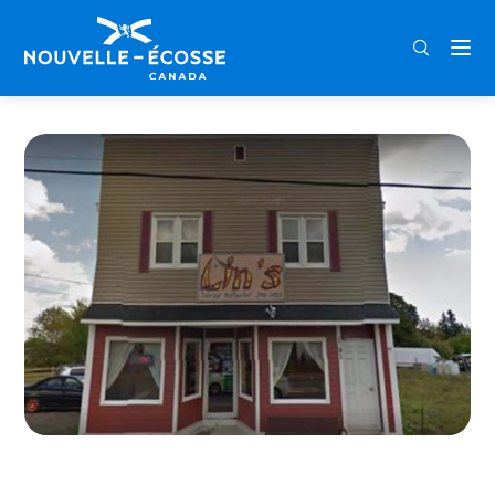
FRA
ENG
DEU
Home
Lin’s Takeout Restaurant