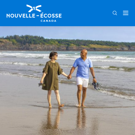
FRA
ENG
DEU