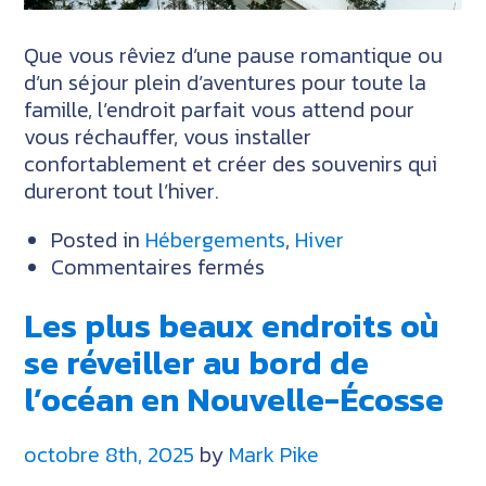
Que vous rêviez d’une pause romantique ou
d’un séjour plein d’aventures pour toute la
famille, l’endroit parfait vous attend pour
vous réchauffer, vous installer
confortablement et créer des souvenirs qui
dureront tout l’hiver.
Posted in
Hébergements
,
Hiver
sur
Commentaires fermés
Des
Les plus beaux endroits où
escapades
hivernales
se réveiller au bord de
uniques
l’océan en Nouvelle-Écosse
en
Nouvelle-
octobre 8th, 2025
by
Mark Pike
Écosse