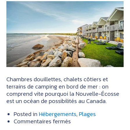
Chambres douillettes, chalets côtiers et
terrains de camping en bord de mer : on
comprend vite pourquoi la Nouvelle-Écosse
est un océan de possibilités au Canada.
Posted in
Hébergements
,
Plages
sur
Commentaires fermés
Les