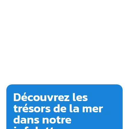
escapade
estivale
en
Nouvelle-
Écosse
Découvrez les
trésors de la mer
dans notre