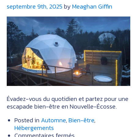
septembre 9th, 2025
by
Meaghan Giffin
Écosse
avec
ces
forfaits
Évadez-vous du quotidien et partez pour une
escapade bien-être en Nouvelle-Écosse.
Posted in
Automne
,
Bien-être
,
Hébergements
sur
Commentaires fermés