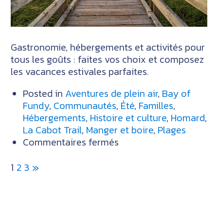
Gastronomie, hébergements et activités pour
tous les goûts : faites vos choix et composez
les vacances estivales parfaites.
Posted in
Aventures de plein air
,
Bay of
Fundy
,
Communautés
,
Été
,
Familles
,
Hébergements
,
Histoire et culture
,
Homard
,
La Cabot Trail
,
Manger et boire
,
Plages
sur
Commentaires fermés
Lequel
choisirez-
1
2
3
vous?
–
Concoctez
votre