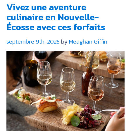
Vivez une aventure
plus
beaux
culinaire en Nouvelle-
endroits
Écosse avec ces forfaits
où
se
septembre 9th, 2025
by
Meaghan Giffin
réveiller
au
bord
de
l’océan
en
Nouvelle-
Écosse