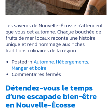
Les saveurs de Nouvelle-Écosse n’attendent
que vous cet automne. Chaque bouchée de
fruits de mer locaux raconte une histoire
unique et rend hommage aux riches
traditions culinaires de la région.
Posted in
Automne
,
Hébergements
,
Manger et boire
sur
Commentaires fermés
Vivez
Détendez-vous le temps
une
aventure
d’une escapade bien-être
culinaire
en Nouvelle-Écosse
en
Nouvelle-