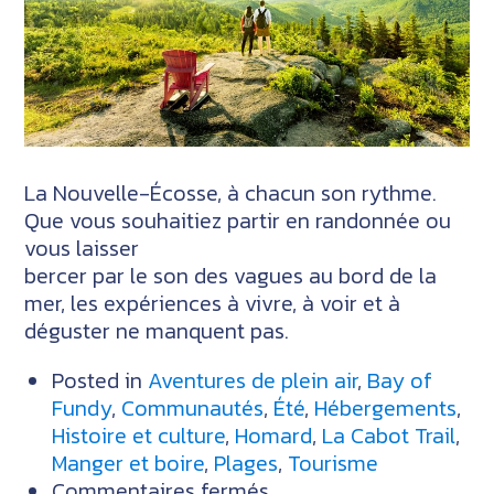
La Nouvelle-Écosse, à chacun son rythme.
Que vous souhaitiez partir en randonnée ou
vous laisser
bercer par le son des vagues au bord de la
mer, les expériences à vivre, à voir et à
déguster ne manquent pas.
Posted in
Aventures de plein air
,
Bay of
Fundy
,
Communautés
,
Été
,
Hébergements
,
Histoire et culture
,
Homard
,
La Cabot Trail
,
Manger et boire
,
Plages
,
Tourisme
sur
Commentaires fermés