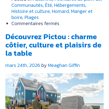
Communautés
,
Été
,
Hébergements
,
Histoire et culture
,
Homard
,
Manger et
boire
,
Plages
sur
Commentaires fermés
Guide
Découvrez Pictou : charme
de
Pugwash
côtier, culture et plaisirs de
et
la table
des
environs
mars 24th, 2026
by
Meaghan Giffin
:
sentiers,
saveurs
et
séjours
au
bord
de