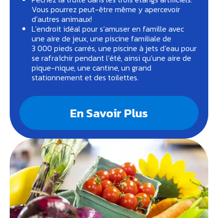
Vous pourrez peut-être même y apercevoir
d’autres animaux!
L’endroit idéal pour s’amuser en famille avec
une aire de jeux, une piscine familiale de
3 000 pieds carrés, une piscine à jets d’eau pour
se rafraîchir pendant l’été, ainsi qu’une aire de
pique-nique, une cantine, un grand
stationnement et des toilettes.
En Savoir Plus