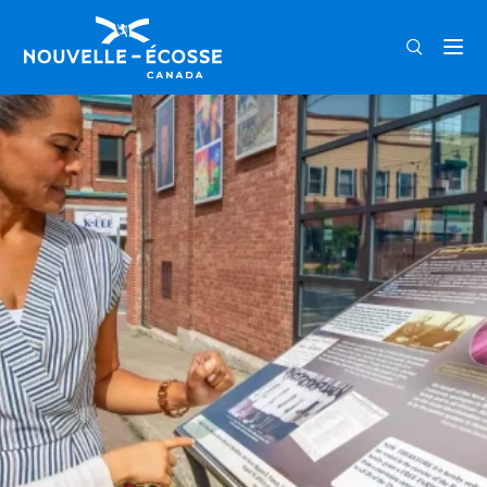
FRA
ENG