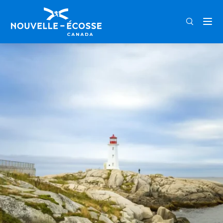
FRA
ENG
DEU