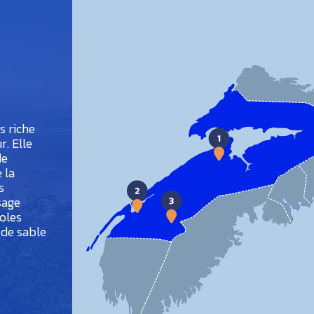
s riche
r. Elle
de
 la
s
sage
coles
 de sable