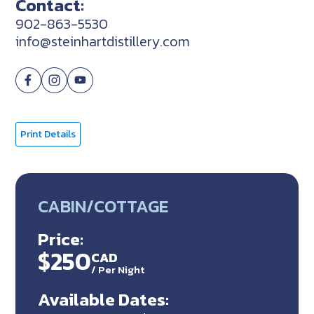
Contact:
902-863-5530
info@steinhartdistillery.com
Print Details
CABIN/COTTAGE
Price:
$250
CAD
/
Per Night
Available Dates: