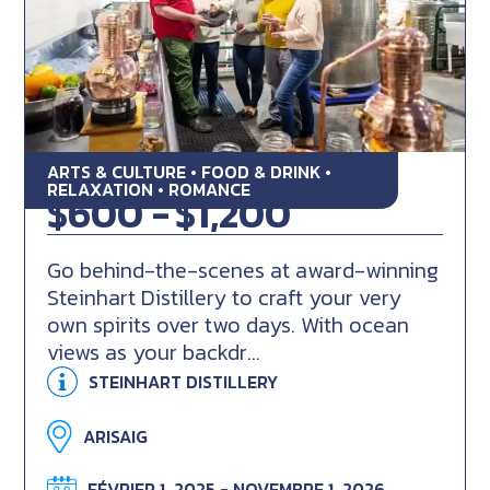
ARTS & CULTURE • FOOD & DRINK •
GINstitute by the Sea
RELAXATION • ROMANCE
$600 -
$1,200
Go behind-the-scenes at award-winning
Steinhart Distillery to craft your very
own spirits over two days. With ocean
views as your backdr...
STEINHART DISTILLERY
ARISAIG
FÉVRIER 1, 2025 - NOVEMBRE 1, 2026