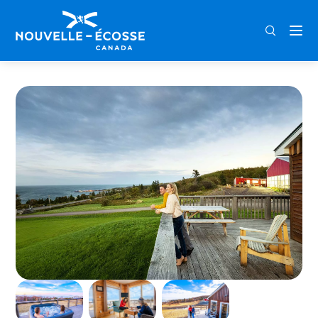
FRA
ENG
DEU
Home
Steinhart Distillery Cottages