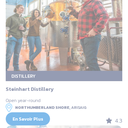
DISTILLERY
Steinhart Distillery
Open year-round
NORTHUMBERLAND SHORE,
ARISAIG
En Savoir Plus
4.3