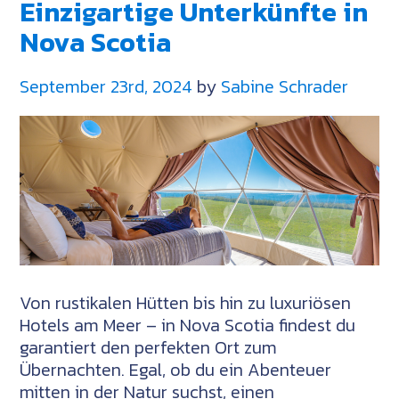
Einzigartige Unterkünfte in
am
Meer:
Nova Scotia
Die
schönsten
September 23rd, 2024
by
Sabine Schrader
Orte
in
Nova
Scotia
Von rustikalen Hütten bis hin zu luxuriösen
Hotels am Meer – in Nova Scotia findest du
garantiert den perfekten Ort zum
Übernachten. Egal, ob du ein Abenteuer
mitten in der Natur suchst, einen