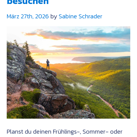
besuchen
Sable
Island
März 27th, 2026
by
Sabine Schrader
bis
Lunenburg
Planst du deinen Frühlings-, Sommer- oder