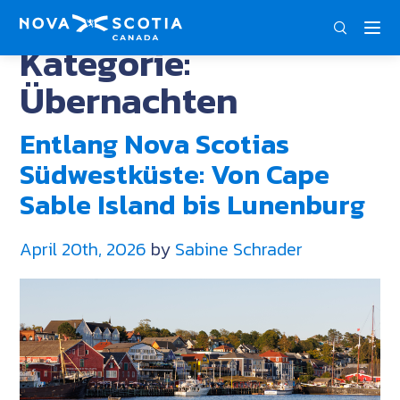
DEU
ENG
FRA
Kategorie:
Übernachten
Entlang Nova Scotias
Südwestküste: Von Cape
Sable Island bis Lunenburg
April 20th, 2026
by
Sabine Schrader