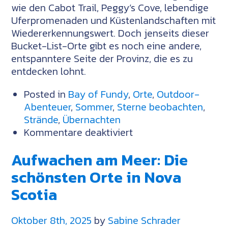
wie den Cabot Trail, Peggy’s Cove, lebendige
Uferpromenaden und Küstenlandschaften mit
Wiedererkennungswert. Doch jenseits dieser
Bucket-List-Orte gibt es noch eine andere,
entspanntere Seite der Provinz, die es zu
entdecken lohnt.
Posted in
Bay of Fundy
,
Orte
,
Outdoor-
Abenteuer
,
Sommer
,
Sterne beobachten
,
Strände
,
Übernachten
für
Kommentare deaktiviert
Verborgene
Aufwachen am Meer: Die
Schätze
von
schönsten Orte in Nova
Nova
Scotia
Scotia:
Entdecke
Oktober 8th, 2025
by
Sabine Schrader
Orte