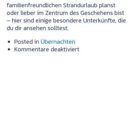
familienfreundlichen Strandurlaub planst
oder lieber im Zentrum des Geschehens bist
– hier sind einige besondere Unterkünfte, die
du dir ansehen solltest.
Posted in
Übernachten
für
Kommentare deaktiviert
Einzigartige
Unterkünfte
in
Nova
Scotia