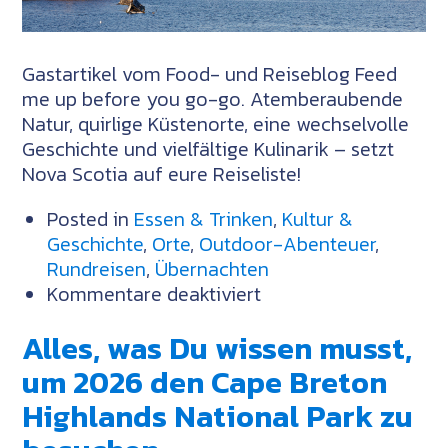
Gastartikel vom Food- und Reiseblog Feed
me up before you go-go. Atemberaubende
Natur, quirlige Küstenorte, eine wechselvolle
Geschichte und vielfältige Kulinarik – setzt
Nova Scotia auf eure Reiseliste!
Posted in
Essen & Trinken
,
Kultur &
Geschichte
,
Orte
,
Outdoor-Abenteuer
,
Rundreisen
,
Übernachten
für
Kommentare deaktiviert
Entlang
Alles, was Du wissen musst,
Nova
Scotias
um 2026 den Cape Breton
Südwestküste:
Highlands National Park zu
Von
Cape