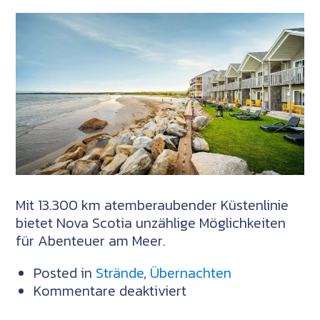
abseits
der
bekannten
Wege
Mit 13.300 km atemberaubender Küstenlinie
bietet Nova Scotia unzählige Möglichkeiten
für Abenteuer am Meer.
Posted in
Strände
,
Übernachten
für
Kommentare deaktiviert
Aufwachen