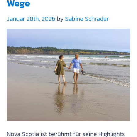
Wege
um
2026
den
Januar 28th, 2026
by
Sabine Schrader
Cape
Breton
Highlands
National
Park
zu
besuchen
Nova Scotia ist berühmt für seine Highlights