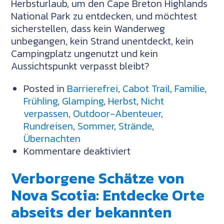
Herbsturlaub, um den Cape Breton Highlands
National Park zu entdecken, und möchtest
sicherstellen, dass kein Wanderweg
unbegangen, kein Strand unentdeckt, kein
Campingplatz ungenutzt und kein
Aussichtspunkt verpasst bleibt?
Posted in
Barrierefrei
,
Cabot Trail
,
Familie
,
Frühling
,
Glamping
,
Herbst
,
Nicht
verpassen
,
Outdoor-Abenteuer
,
Rundreisen
,
Sommer
,
Strände
,
Übernachten
für
Kommentare deaktiviert
Alles,
Verborgene Schätze von
was
Du
Nova Scotia: Entdecke Orte
wissen
abseits der bekannten
musst,