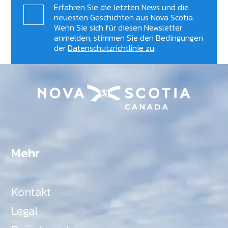
Erfahren Sie die letzten News und die
neuesten Geschichten aus Nova Scotia.
Wenn Sie sich für diesen Newsletter
anmelden, stimmen Sie den Bedingungen
der
Datenschutzrichtlinie zu
.
Mehr
Kontakt
Legal