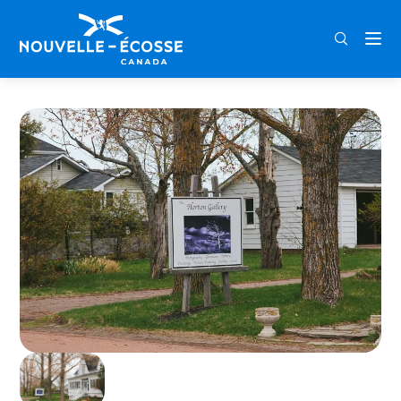
FRA
ENG
DEU
Home
The Horton Gallery