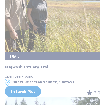
TRAIL
Pugwash Estuary Trail
Open year-round
NORTHUMBERLAND SHORE,
PUGWASH
En Savoir Plus
3.8