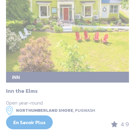
INN
Inn the Elms
Open year-round
NORTHUMBERLAND SHORE,
PUGWASH
En Savoir Plus
4.9