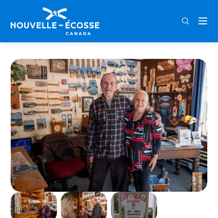
FRA
ENG
DEU
Home
Off the Wall Gallery