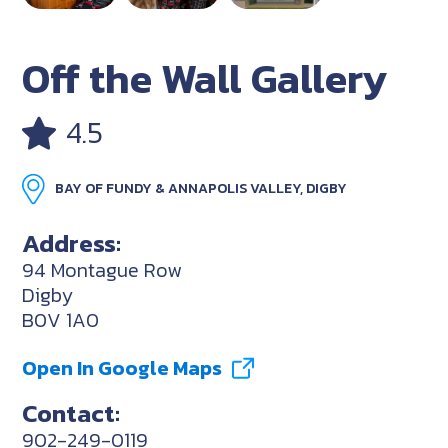
Off the Wall Gallery
4.5
BAY OF FUNDY & ANNAPOLIS VALLEY, DIGBY
Address:
94 Montague Row
Digby
B0V 1A0
Open In Google Maps
Contact:
902-249-0119