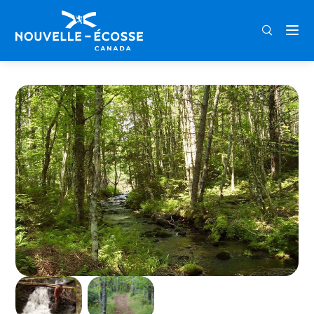
FRA
ENG
DEU
Home
Gully Lake Trail