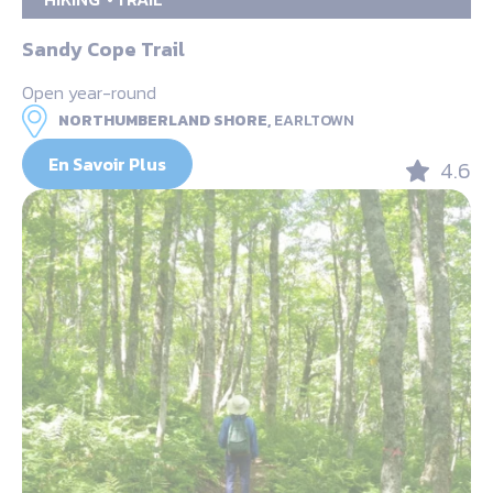
Sandy Cope Trail
Open year-round
NORTHUMBERLAND SHORE,
EARLTOWN
En Savoir Plus
4.6