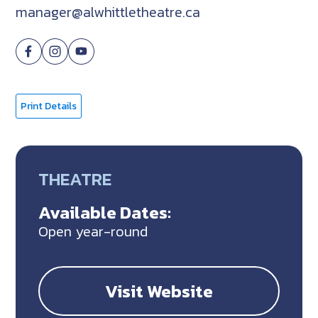
manager@alwhittletheatre.ca
Print Details
THEATRE
Available Dates:
Open year-round
Visit Website