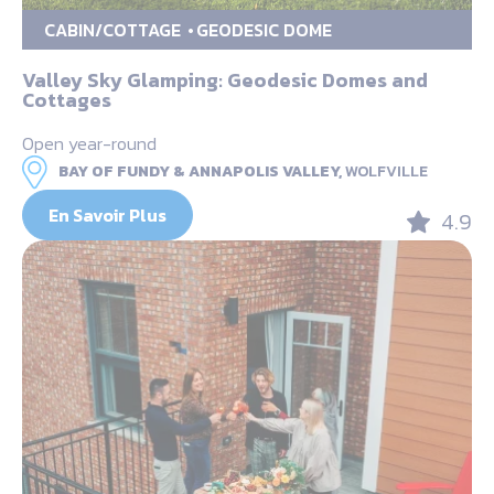
CABIN/COTTAGE
GEODESIC DOME
Valley Sky Glamping: Geodesic Domes and
Cottages
Open year-round
BAY OF FUNDY & ANNAPOLIS VALLEY,
WOLFVILLE
En Savoir Plus
4.9