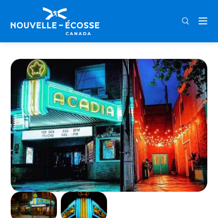
FRA
ENG
DEU
Home
Al Whittle Theatre