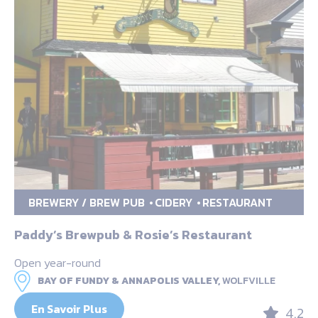
BREWERY / BREW PUB
CIDERY
RESTAURANT
Paddy’s Brewpub & Rosie’s Restaurant
Open year-round
BAY OF FUNDY & ANNAPOLIS VALLEY,
WOLFVILLE
En Savoir Plus
4.2