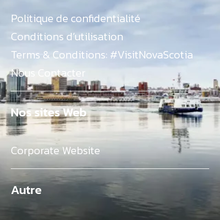
Politique de confidentialité
Conditions d’utilisation
Terms & Conditions: #VisitNovaScotia
Nous Contacter
Nos sites Web
Corporate Website
Autre