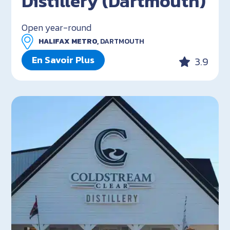
Distillery (Dartmouth)
Open year-round
HALIFAX METRO,
DARTMOUTH
En Savoir Plus
3.9