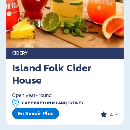
CIDERY
Island Folk Cider
House
Open year-round
CAPE BRETON ISLAND,
SYDNEY
En Savoir Plus
4.9