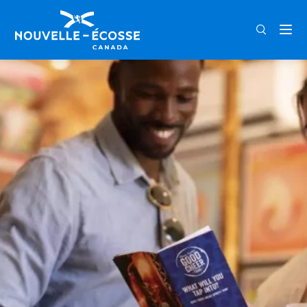
FRA
ENG