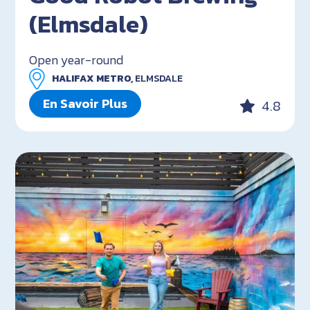
(Elmsdale)
Open year-round
HALIFAX METRO,
ELMSDALE
En Savoir Plus
4.8