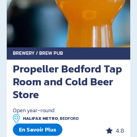
BREWERY / BREW PUB
Propeller Bedford Tap
Room and Cold Beer
Store
Open year-round
HALIFAX METRO,
BEDFORD
En Savoir Plus
4.8