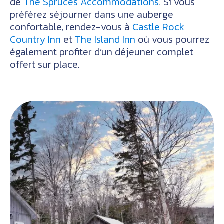
de
The Spruces Accommodations
. Si vous
préférez séjourner dans une auberge
confortable, rendez-vous à
Castle Rock
Country Inn
et
The Island Inn
où vous pourrez
également profiter d’un déjeuner complet
offert sur place.