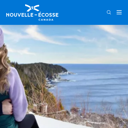
FRA
ENG