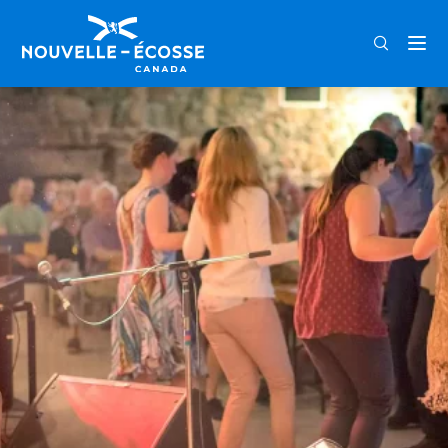
FRA
ENG