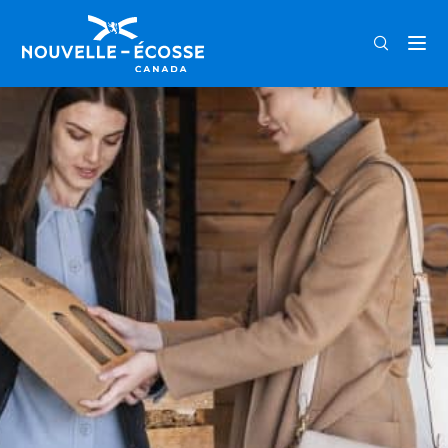
FRA
ENG