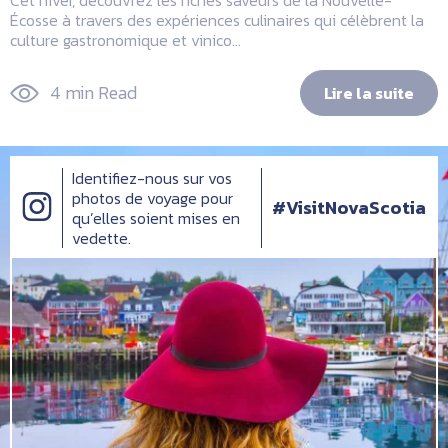
Cet hiver, découvrez les riches saveurs de la Nouvelle-
Écosse à travers des expériences culinaires qui célèbrent la
culture gastronomique et vinico...
4 min Read
Lire la suite
Identifiez-nous sur vos
photos de voyage pour
#VisitNovaScotia
qu’elles soient mises en
vedette.