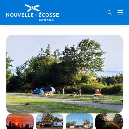
FRA
ENG
DEU
Home
Son of the Sea Campground