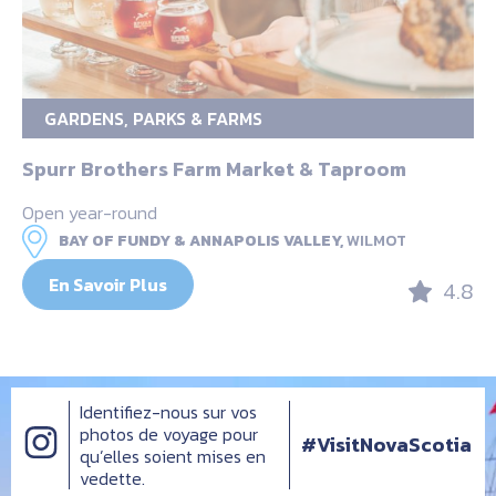
GARDENS, PARKS & FARMS
Spurr Brothers Farm Market & Taproom
Open year-round
BAY OF FUNDY & ANNAPOLIS VALLEY,
WILMOT
En Savoir Plus
4.8
Identifiez-nous sur vos
photos de voyage pour
#VisitNovaScotia
qu’elles soient mises en
vedette.