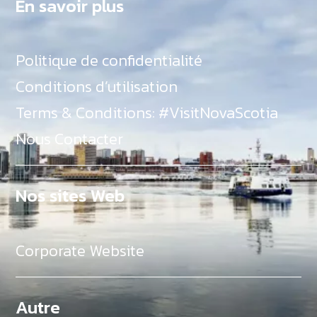
En savoir plus
Politique de confidentialité
Conditions d’utilisation
Terms & Conditions: #VisitNovaScotia
Nous Contacter
Nos sites Web
Corporate Website
Autre