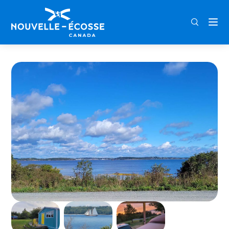
FRA
ENG
DEU
Home
Off the Beaten Trail