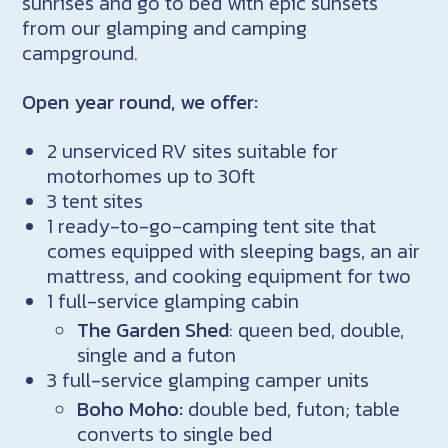
sunrises and go to bed with epic sunsets
from our glamping and camping
campground.
Open year round, we offer:
2 unserviced RV sites suitable for
motorhomes up to 30ft
3 tent sites
1 ready-to-go-camping tent site that
comes equipped with sleeping bags, an air
mattress, and cooking equipment for two
1 full-service glamping cabin
The Garden Shed
: queen bed, double,
single and a futon
3 full-service glamping camper units
Boho Moho:
double bed, futon; table
converts to single bed