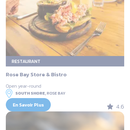
RESTAURANT
Rose Bay Store & Bistro
Open year-round
SOUTH SHORE,
ROSE BAY
En Savoir Plus
4.6