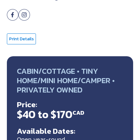
Print Details
CABIN/COTTAGE • TINY
HOME/MINI HOME/CAMPER •
PRIVATELY OWNED
Price:
$40 to $170
CAD
Available Dates:
Open year-round