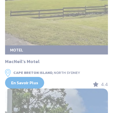
MOTEL
MacNeil’s Motel
CAPE BRETON ISLAND,
NORTH SYDNEY
En Savoir Plus
4.4