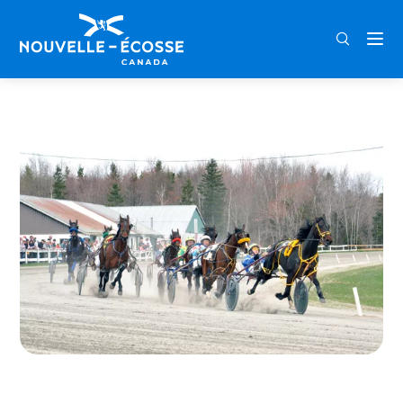
FRA
ENG
DEU
Home
Northside Downs