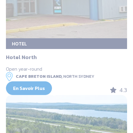
HOTEL
Hotel North
Open year-round
CAPE BRETON ISLAND,
NORTH SYDNEY
En Savoir Plus
4.3