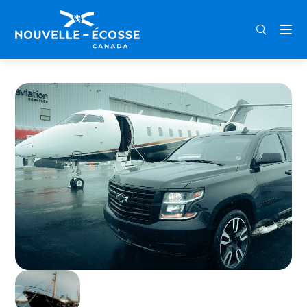
FRA
ENG
DEU
Home
HFX Limo & Tours