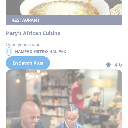
RESTAURANT
Mary’s African Cuisine
Open year-round
HALIFAX METRO,
HALIFAX
En Savoir Plus
4.6