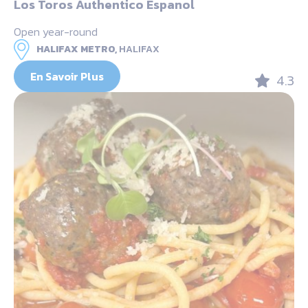
Los Toros Authentico Espanol
Open year-round
HALIFAX METRO,
HALIFAX
En Savoir Plus
4.3