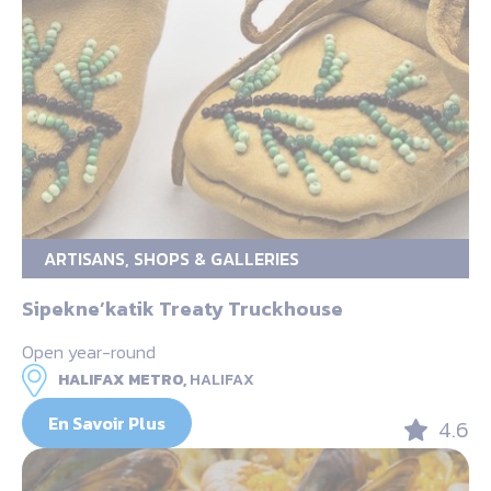
ARTISANS, SHOPS & GALLERIES
Sipekne’katik Treaty Truckhouse
Open year-round
HALIFAX METRO,
HALIFAX
En Savoir Plus
4.6