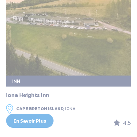
INN
Iona Heights Inn
CAPE BRETON ISLAND,
IONA
En Savoir Plus
4.5