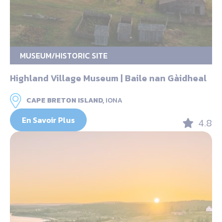
MUSEUM/HISTORIC SITE
Highland Village Museum | Baile nan Gàidheal
CAPE BRETON ISLAND,
IONA
En Savoir Plus
4.8