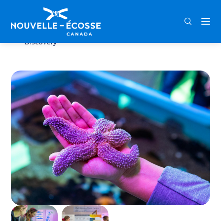
FRA
ENG
DEU
Home
Àros na Mara Centre of Learning and
Discovery