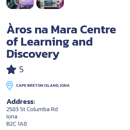
Àros na Mara Centre
of Learning and
Discovery
5
CAPE BRETON ISLAND, IONA
Address:
2583 St Columba Rd
Iona
B2C 1A8