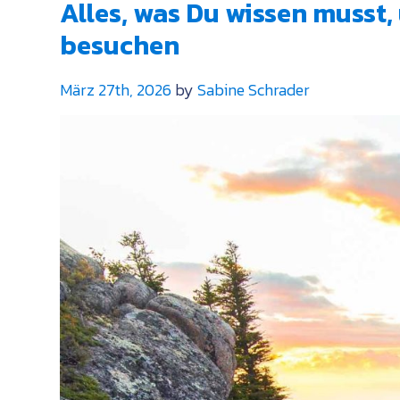
Nova
Alles, was Du wissen musst
Scotias
besuchen
Südwestküste:
Von
Cape
März 27th, 2026
by
Sabine Schrader
Sable
Island
bis
Lunenburg