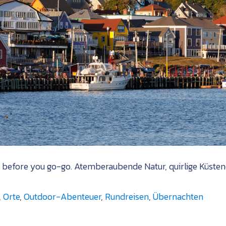
efore you go-go. Atemberaubende Natur, quirlige Küstenort
,
Orte
,
Outdoor-Abenteuer
,
Rundreisen
,
Übernachten