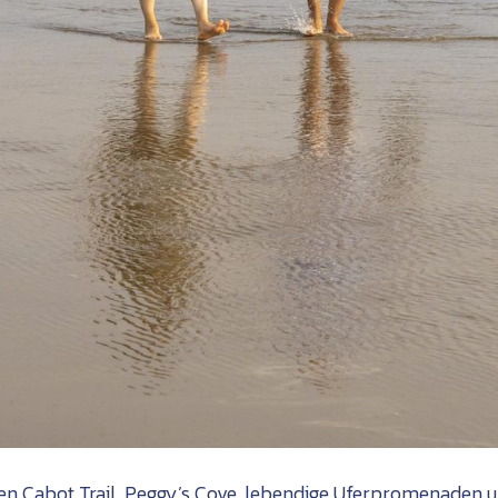
 den Cabot Trail, Peggy’s Cove, lebendige Uferpromenaden 