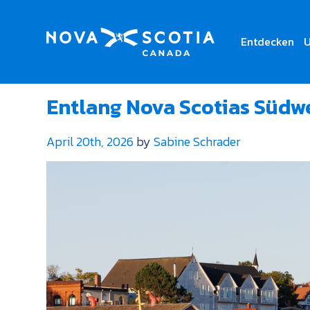
Entdecken
U
Kategorie:
Outdoor-Ab
Entlang Nova Scotias Südwe
April 20th, 2026
by
Sabine Schrader