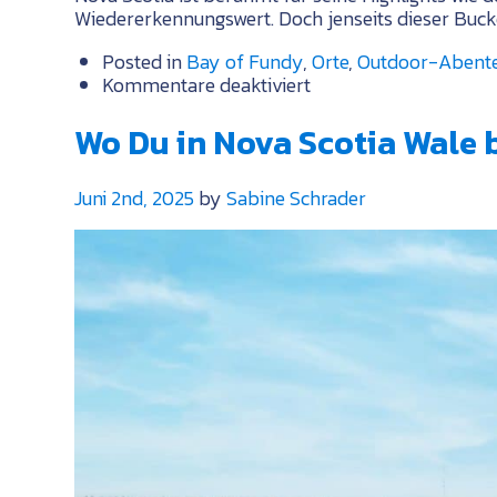
Wiedererkennungswert. Doch jenseits dieser Bucket
Posted in
Bay of Fundy
,
Orte
,
Outdoor-Abent
für
Kommentare deaktiviert
Verborgene
Schätze
Wo Du in Nova Scotia Wale
von
Nova
Juni 2nd, 2025
by
Sabine Schrader
Scotia:
Entdecke
Orte
abseits
der
bekannten
Wege