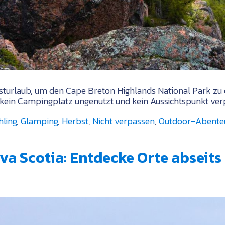
turlaub, um den Cape Breton Highlands National Park zu e
kein Campingplatz ungenutzt und kein Aussichtspunkt verp
hling
,
Glamping
,
Herbst
,
Nicht verpassen
,
Outdoor-Abente
a Scotia: Entdecke Orte abseit