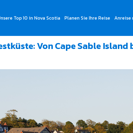
nsere Top 10 in Nova Scotia
Planen Sie Ihre Reise
Anreise 
enteuer
stküste: Von Cape Sable Island