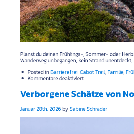
Planst du deinen Frühlings-, Sommer- oder Herbs
Wanderweg unbegangen, kein Strand unentdeckt, 
Posted in
Barrierefrei
,
Cabot Trail
,
Familie
,
Frü
für
Kommentare deaktiviert
Alles,
was
Verborgene Schätze von Nov
Du
wissen
Januar 28th, 2026
by
Sabine Schrader
musst,
um
2026
den