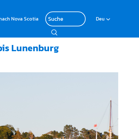
nach Nova Scotia
Deu
 bis Lunenburg