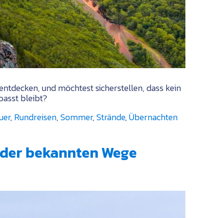
ntdecken, und möchtest sicherstellen, dass kein
asst bleibt?
uer
,
Rundreisen
,
Sommer
,
Strände
,
Übernachten
s der bekannten Wege