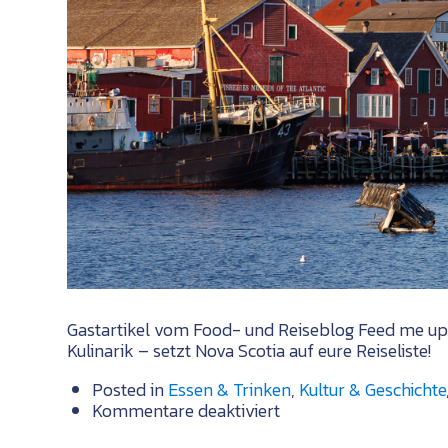
Gastartikel vom Food- und Reiseblog Feed me up b
Kulinarik – setzt Nova Scotia auf eure Reiseliste!
Posted in
Essen & Trinken
,
Kultur & Geschichte
für
Kommentare deaktiviert
Entlang