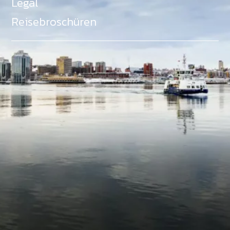
Legal
Reisebroschüren
Als Teil des Ministeriums für Gemeinden, Kultur,
Tourismus und Kulturerbe, setzt sich Tourism Nova
Scotia aktiv für die Förderung von
Gleichberechtigung, Vielfalt, Inklusion und
Barrierefreiheit in ganz Nova Scotia ein und
unterstützt Partner, die dieses Engagement teilen.
Nova Scotia, Kanada, befindet sich in Mi'kma'ki, dem
angestammten Gebiet der Mi'kmaq - ein Gebiet
welches wir anerkennen und ehren.
©
NovaScotia.com
. All Rights Reserved.