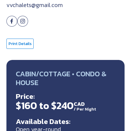
vvchalets@gmail.com
Print Details
CABIN/COTTAGE • CONDO &
HOUSE
Price:
$160 to $240
CAD
/
Per Night
Available Dates:
Open year-round