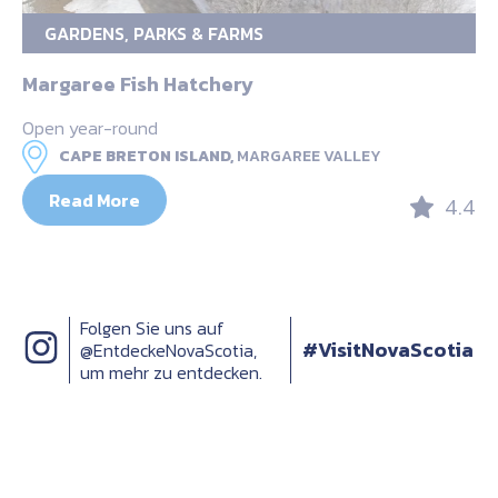
GARDENS, PARKS & FARMS
Margaree Fish Hatchery
Open year-round
CAPE BRETON ISLAND,
MARGAREE VALLEY
Read More
4.4
Folgen Sie uns auf
#VisitNovaScotia
@EntdeckeNovaScotia,
um mehr zu entdecken.