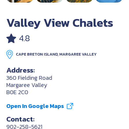
Valley View Chalets
4.8
CAPE BRETON ISLAND, MARGAREE VALLEY
Address:
360 Fielding Road
Margaree Valley
B0E 2C0
Open In Google Maps
Contact:
902-258-5621