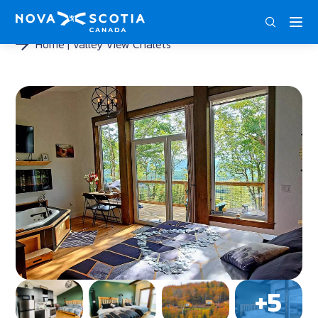
DEU
ENG
FRA
Home
Valley View Chalets