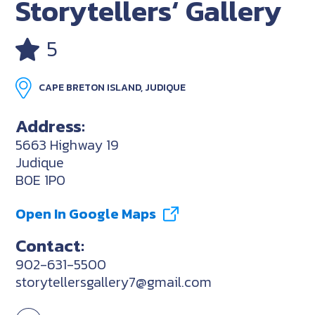
Storytellers‘ Gallery
5
CAPE BRETON ISLAND, JUDIQUE
Address:
5663 Highway 19
Judique
B0E 1P0
Open In Google Maps
Contact:
902-631-5500
storytellersgallery7@gmail.com