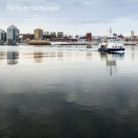
Reisebroschüren
Als Teil des Ministeriums für Gemeinden, Kultur,
Tourismus und Kulturerbe, setzt sich Tourism Nova
Scotia aktiv für die Förderung von
Gleichberechtigung, Vielfalt, Inklusion und
Barrierefreiheit in ganz Nova Scotia ein und
unterstützt Partner, die dieses Engagement teilen.
Nova Scotia, Kanada, befindet sich in Mi'kma'ki, dem
angestammten Gebiet der Mi'kmaq - ein Gebiet
welches wir anerkennen und ehren.
©
NovaScotia.com
. All Rights Reserved.