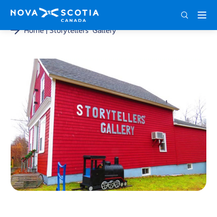
DEU
ENG
FRA
Home
Storytellers‘ Gallery