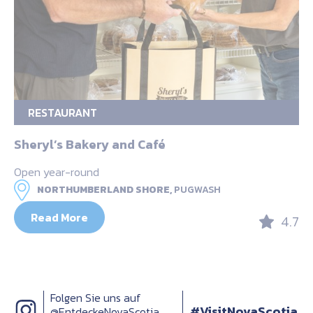
RESTAURANT
Sheryl’s Bakery and Café
Open year-round
NORTHUMBERLAND SHORE,
PUGWASH
Read More
4.7
Folgen Sie uns auf
#VisitNovaScotia
@EntdeckeNovaScotia,