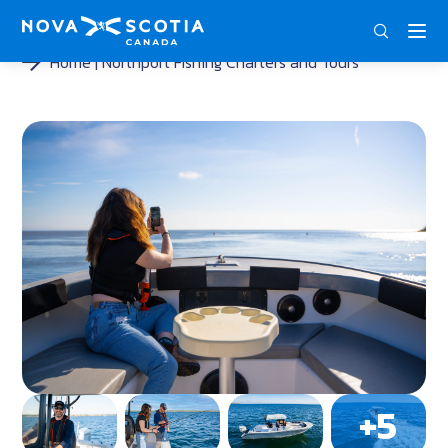
DEU
ENG
FRA
Home
Northport Fishing Charters and Tours