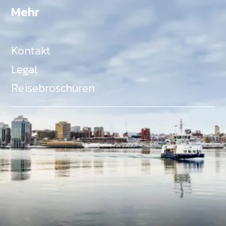
Mehr
Kontakt
Legal
Reisebroschüren
Als Teil des Ministeriums für Gemeinden, Kultur,
Tourismus und Kulturerbe, setzt sich Tourism Nova
Scotia aktiv für die Förderung von
Gleichberechtigung, Vielfalt, Inklusion und
Barrierefreiheit in ganz Nova Scotia ein und
unterstützt Partner, die dieses Engagement teilen.
Nova Scotia, Kanada, befindet sich in Mi'kma'ki, dem
angestammten Gebiet der Mi'kmaq - ein Gebiet