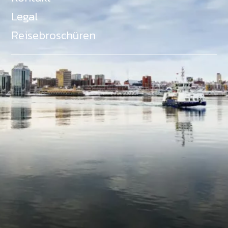
Legal
Reisebroschüren
Als Teil des Ministeriums für Gemeinden, Kultur,
Tourismus und Kulturerbe, setzt sich Tourism Nova
Scotia aktiv für die Förderung von
Gleichberechtigung, Vielfalt, Inklusion und
Barrierefreiheit in ganz Nova Scotia ein und
unterstützt Partner, die dieses Engagement teilen.
Nova Scotia, Kanada, befindet sich in Mi'kma'ki, dem
angestammten Gebiet der Mi'kmaq - ein Gebiet
welches wir anerkennen und ehren.
©
NovaScotia.com
. All Rights Reserved.