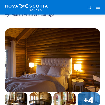
DEU
ENG
FRA
Home
Explorer’s Cottage