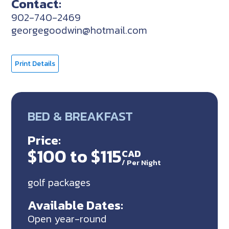
Contact:
902-740-2469
georgegoodwin@hotmail.com
Print Details
BED & BREAKFAST
Price:
$100 to $115
CAD
/
Per Night
golf packages
Available Dates:
Open year-round