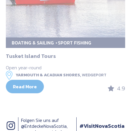
BOATING & SAILING
SPORT FISHING
Tusket Island Tours
Open year-round
YARMOUTH & ACADIAN SHORES,
WEDGEPORT
Read More
4.9
Folgen Sie uns auf
#VisitNovaScotia
@EntdeckeNovaScotia,