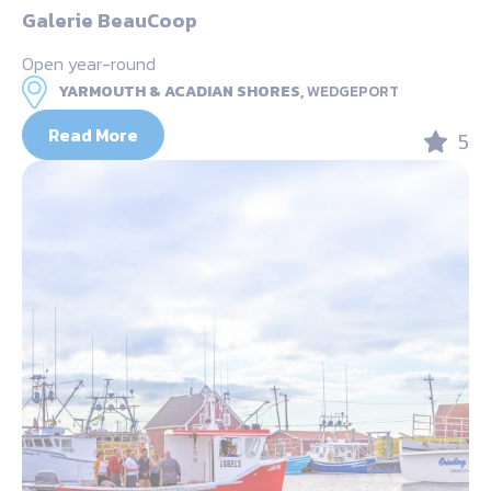
Galerie BeauCoop
Open year-round
YARMOUTH & ACADIAN SHORES,
WEDGEPORT
Read More
5