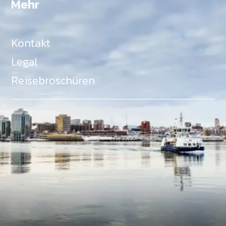
Mehr
Kontakt
Legal
Reisebroschüren
Als Teil des Ministeriums für Gemeinden, Kultur,
Tourismus und Kulturerbe, setzt sich Tourism Nova
Scotia aktiv für die Förderung von
Gleichberechtigung, Vielfalt, Inklusion und
Barrierefreiheit in ganz Nova Scotia ein und
unterstützt Partner, die dieses Engagement teilen.
Nova Scotia, Kanada, befindet sich in Mi'kma'ki, dem
angestammten Gebiet der Mi'kmaq - ein Gebiet
welches wir anerkennen und ehren.