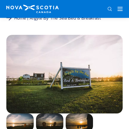
DEU
ENG
FRA
Home
Argyle By The Sea Bed & Breakfast