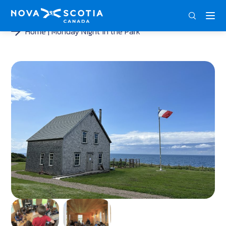
DEU
ENG
FRA
Home
Monday Night in the Park
<
<
<