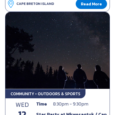
Read More
CAPE BRETON ISLAND
COMMUNITY • OUTDOORS & SPORTS
WED
Time
8:30pm - 9:30pm
12
Star Party at Mkwesaqtuk / Cap