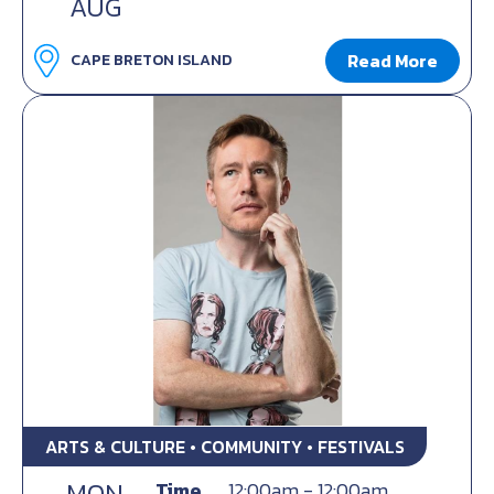
AUG
Read More
CAPE BRETON ISLAND
ARTS & CULTURE • COMMUNITY • FESTIVALS
MON
Time
12:00am - 12:00am