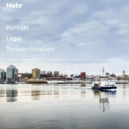
Mehr
Kontakt
Legal
Reisebroschüren
Als Teil des Ministeriums für Gemeinden, Kultur,
Tourismus und Kulturerbe, setzt sich Tourism Nova
Scotia aktiv für die Förderung von
Gleichberechtigung, Vielfalt, Inklusion und
Barrierefreiheit in ganz Nova Scotia ein und
unterstützt Partner, die dieses Engagement teilen.
Nova Scotia, Kanada, befindet sich in Mi'kma'ki, dem
angestammten Gebiet der Mi'kmaq - ein Gebiet