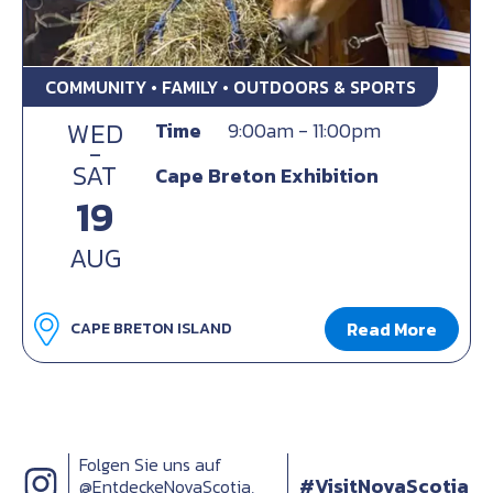
COMMUNITY • FAMILY • OUTDOORS & SPORTS
WED
Time
9:00am - 11:00pm
-
SAT
Cape Breton Exhibition
19
AUG
Read More
CAPE BRETON ISLAND
Folgen Sie uns auf
#VisitNovaScotia
@EntdeckeNovaScotia,