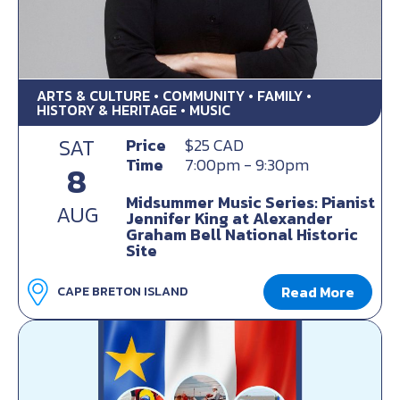
ARTS & CULTURE • COMMUNITY • FAMILY •
HISTORY & HERITAGE • MUSIC
SAT
Price
$25 CAD
Time
7:00pm - 9:30pm
8
Midsummer Music Series: Pianist
AUG
Jennifer King at Alexander
Graham Bell National Historic
Site
Read More
CAPE BRETON ISLAND