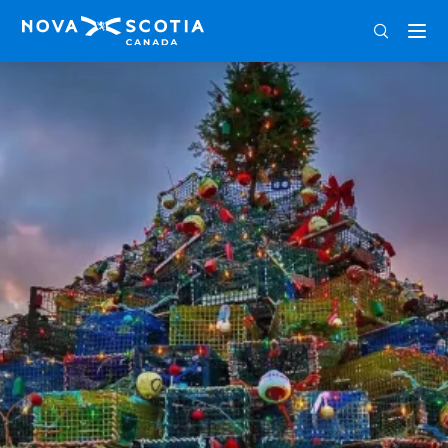
DEU
ENG