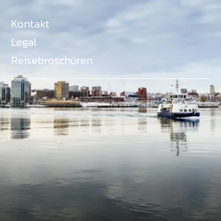
Kontakt
Legal
Reisebroschüren
Als Teil des Ministeriums für Gemeinden, Kultur,
Tourismus und Kulturerbe, setzt sich Tourism Nova
Scotia aktiv für die Förderung von
Gleichberechtigung, Vielfalt, Inklusion und
Barrierefreiheit in ganz Nova Scotia ein und
unterstützt Partner, die dieses Engagement teilen.
Nova Scotia, Kanada, befindet sich in Mi'kma'ki, dem
angestammten Gebiet der Mi'kmaq - ein Gebiet
welches wir anerkennen und ehren.