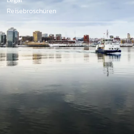
Reisebroschüren
Als Teil des Ministeriums für Gemeinden, Kultur,
Tourismus und Kulturerbe, setzt sich Tourism Nova
Scotia aktiv für die Förderung von
Gleichberechtigung, Vielfalt, Inklusion und
Barrierefreiheit in ganz Nova Scotia ein und
unterstützt Partner, die dieses Engagement teilen.
Nova Scotia, Kanada, befindet sich in Mi'kma'ki, dem
angestammten Gebiet der Mi'kmaq - ein Gebiet
welches wir anerkennen und ehren.
©
NovaScotia.com
. All Rights Reserved.