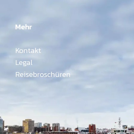
Mehr
Kontakt
Legal
Reisebroschüren
, Tourismus und Kulturerbe, setzt sich Tourism Nova Scotia
erefreiheit in ganz Nova Scotia ein und unterstützt Partner,