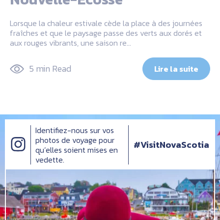
Lorsque la chaleur estivale cède la place à des journées
fraîches et que le paysage passe des verts aux dorés et
aux rouges vibrants, une saison re…
5 min Read
Lire la suite
Identifiez-nous sur vos
photos de voyage pour
#VisitNovaScotia
qu’elles soient mises en
vedette.