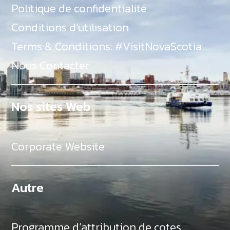
Politique de confidentialité
Conditions d’utilisation
Terms & Conditions: #VisitNovaScotia
Nous Contacter
Nos sites Web
Corporate Website
Autre
Programme d’attribution de cotes