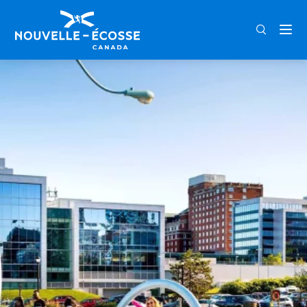
FRA
ENG